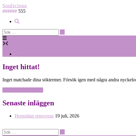
Hoppa
Soulicious
till
######
555
innehåll
Hem
Inget hittat!
Inget matchade dina söktermer. Försök igen med några andra nyckelo
Tillbaka till startsidan
Senaste inläggen
Hemsidan renoveras
19 juli, 2026