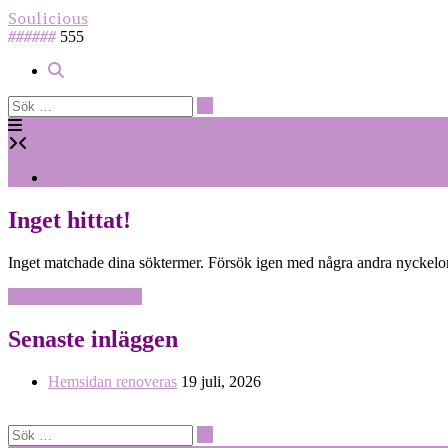
Hoppa
Soulicious
till
######
555
innehåll
Hem
Inget hittat!
Inget matchade dina söktermer. Försök igen med några andra nyckelo
Tillbaka till startsidan
Senaste inläggen
Hemsidan renoveras
19 juli, 2026